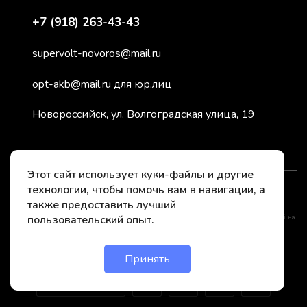
+7 (918) 263-43-43
supervolt-novoros@mail.ru
opt-akb@mail.ru для юр.лиц
Новороссийск, ул. Волгоградская улица, 19
Этот сайт использует куки-файлы и другие
технологии, чтобы помочь вам в навигации, а
2026 © СуперВольт - заряжено энергией
также предоставить лучший
пользовательский опыт.
*Instagram принадлежит компании Meta, признанной нежелательной организацией на
территории РФ
Принять
Онлайн чат