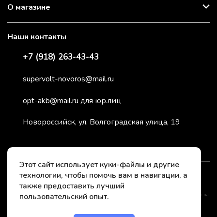
О магазине
Наши контакты
+7 (918) 263-43-43
supervolt-novoros@mail.ru
opt-akb@mail.ru для юр.лиц
Новороссийск, ул. Волгоградская улица, 19
Этот сайт использует куки-файлы и другие
технологии, чтобы помочь вам в навигации, а
2026 © СуперВольт - заряжено энергией
также предоставить лучший
пользовательский опыт.
*Instagram принадлежит компании Meta, признанной нежелательной организацией на
территории РФ