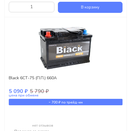
В корзину
Black 6СТ-75 (П.П.) 660А
5 090 ₽
5 790 ₽
цена при обмене
-
700 ₽
по трейд-ин
нет отзывов